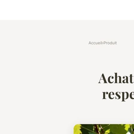
Accueil
›
Produit
Achat
resp