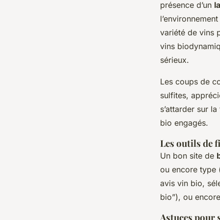
présence d’un
l
l’environnement 
variété de vins 
vins biodynamiq
sérieux.
Les coups de cœu
sulfites, appré
s’attarder sur l
bio engagés.
Les outils de f
Un bon site de
ou encore type (
avis vin bio, sé
bio”), ou encore
Astuces pour 