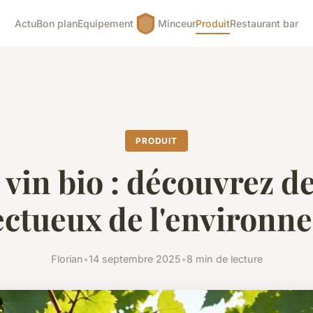
Actu
Bon plan
Equipement
Minceur
Produit
Restaurant bar
PRODUIT
 vin bio : découvrez de
ectueux de l'environn
Florian
•
14 septembre 2025
•
8 min de lecture