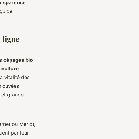
ansparence
 guide
 ligne
es
cépages bio
iculture
a vitalité des
es cuvées
s et grande
rnet ou Merlot,
uent par leur