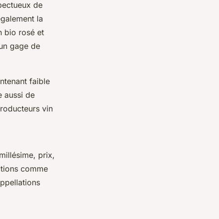
spectueux de
également la
n bio rosé et
 un gage de
ntenant faible
e aussi de
producteurs vin
millésime, prix,
onctions comme
ppellations