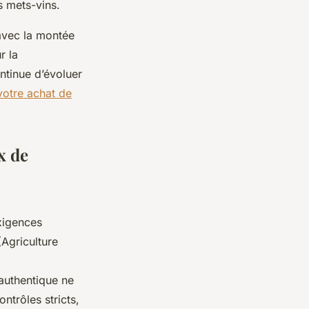
s mets-vins.
avec la montée
r la
ntinue d’évoluer
votre achat de
x de
xigences
(Agriculture
authentique ne
ntrôles stricts,