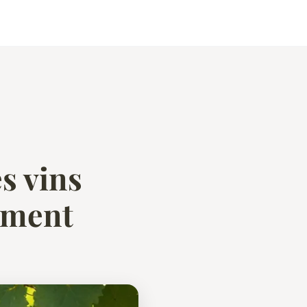
s vins
ement