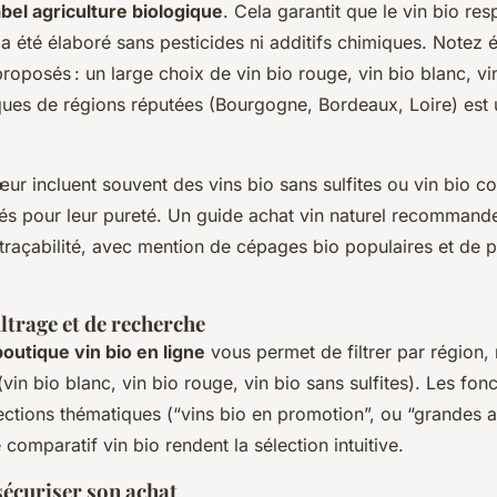
abel agriculture biologique
. Cela garantit que le vin bio re
a été élaboré sans pesticides ni additifs chimiques. Notez 
proposés : un large choix de vin bio rouge, vin bio blanc, vi
ues de régions réputées (Bourgogne, Bordeaux, Loire) est
r incluent souvent des vins bio sans sulfites ou vin bio co
ciés pour leur pureté. Un guide achat vin naturel recommand
a traçabilité, avec mention de cépages bio populaires et de 
iltrage et de recherche
boutique vin bio en ligne
vous permet de filtrer par région, 
vin bio blanc, vin bio rouge, vin bio sans sulfites). Les f
lections thématiques (“vins bio en promotion”, ou “grandes a
 comparatif vin bio rendent la sélection intuitive.
sécuriser son achat