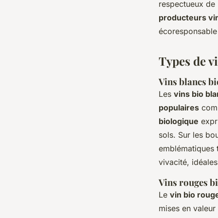
respectueux de l
producteurs vin
écoresponsable 
Types de vi
Vins blancs b
Les
vins bio bl
populaires
comm
biologique
expr
sols. Sur les bo
emblématiques te
vivacité, idéale
Vins rouges b
Le
vin bio roug
mises en valeur 