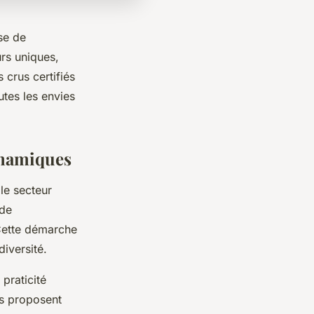
se de
urs uniques,
 crus certifiés
utes les envies
dynamiques
le secteur
 de
 Cette démarche
iversité.
 praticité
es proposent