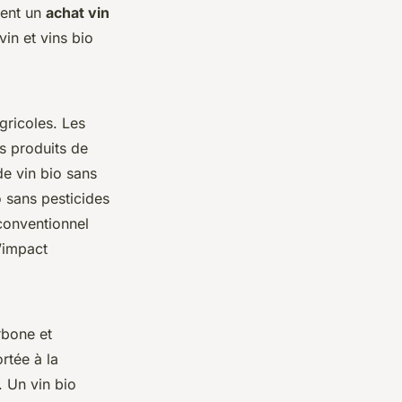
tent un
achat vin
vin et vins bio
gricoles. Les
es produits de
e vin bio sans
o sans pesticides
 conventionnel
l’impact
rbone et
ortée à la
. Un vin bio