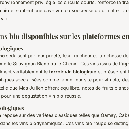
’environnement privilégie les circuits courts, renforce la
tr
 bio
et soutient une cave vin bio soucieuse du climat et du
vin.
ns bio disponibles sur les plateformes en
iologiques
anc
séduisent par leur pureté, leur fraîcheur et la richesse d
e le Sauvignon Blanc ou le Chenin. Ces vins issus de l'
agr
iment véritablement le
terroir vin biologique
et préservent l
utiques spécialisées comme le meilleur site pour vin bio, d
lle que Mas Jullien offrent équilibre, notes de fruits blanc
s pour une dégustation vin bio réussie.
iologiques
e
repose sur des variétés classiques telles que Gamay, Cabe
dans les vins biodynamiques. Ces vins bio rouge se disting