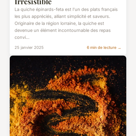
Irrésistible
La quiche épinards-feta est l'un des plats français
les plus appréciés, alliant simplicité et saveurs.
Originaire de la région lorraine, la quiche est
devenue un élément incontournable des repas
convi...
25 janvier 2025
6 min de lecture →