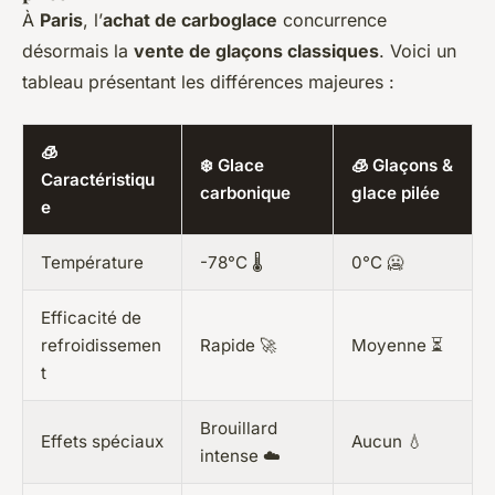
À
Paris
, l’
achat de carboglace
concurrence
désormais la
vente de glaçons classiques
. Voici un
tableau présentant les différences majeures :
🧊
❄️ Glace
🧊 Glaçons &
Caractéristiqu
carbonique
glace pilée
e
Température
-78°C 🌡️
0°C 🥶
Efficacité de
refroidissemen
Rapide 🚀
Moyenne ⏳
t
Brouillard
Effets spéciaux
Aucun 💧
intense ☁️